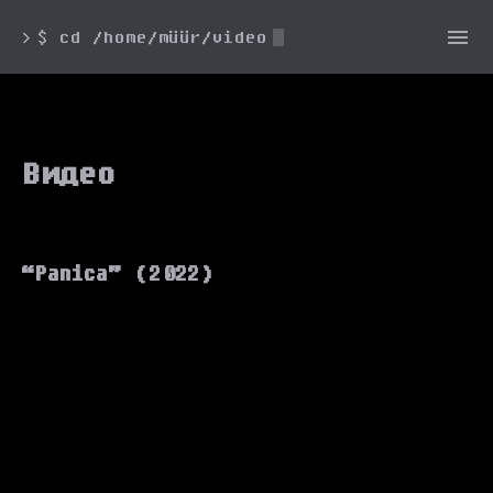
$ cd /home/müür/video
>
Видео
“Panica” (2022)