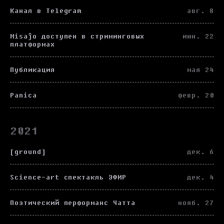
Канал в Telegram
авг. 8
Misaĵo доступен в стриминговых
июн. 22
платформах
Публикация
мая 24
Panica
февр. 20
2021
[ground]
дек. 6
Science-art спектакль ЭФИР
дек. 4
Поэтический перформанс Чатта
нояб. 27