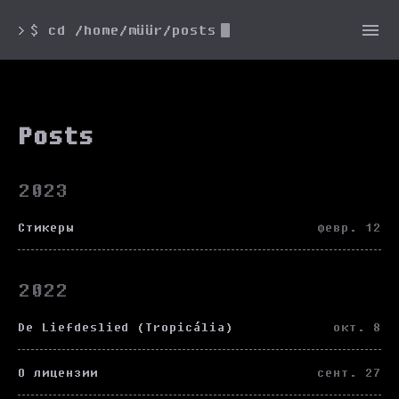
$ cd /home/müür/posts
>
Posts
2023
Стикеры
февр. 12
2022
De Liefdeslied (Tropicália)
окт. 8
О лицензии
сент. 27